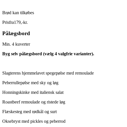
Brød kan tilkøbes
Pris
fra
179
,
-
kr.
Pålægsbord
Min. 4 kuverter
Byg selv pålægsbord (vælg 4 valgfrie varianter).
Slagterens hjemmelavet spegepølse med remoulade
Peberrullepølse med sky og løg
Honningskinke med italiensk salat
Roastbeef remoulade og ristede løg
Flæskesteg med rødkål og surt
Oksebryst med pickles og peberrod