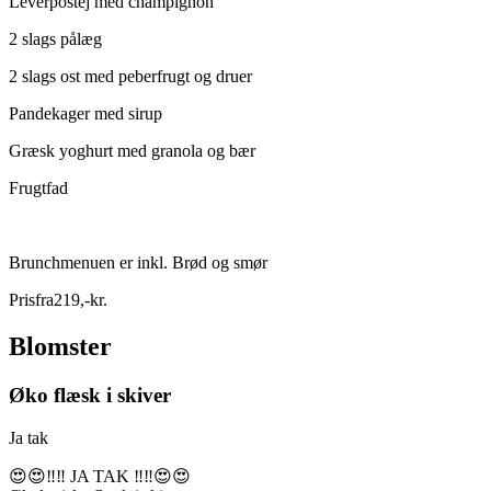
Leverpostej med champignon
2 slags pålæg
2 slags ost med peberfrugt og druer
Pandekager med sirup
Græsk yoghurt med granola og bær
Frugtfad
Brunchmenuen er inkl. Brød og smør
Pris
fra
219
,
-
kr.
Blomster
Øko flæsk i skiver
Ja tak
😍😍‼️‼️ JA TAK ‼️‼️😍😍