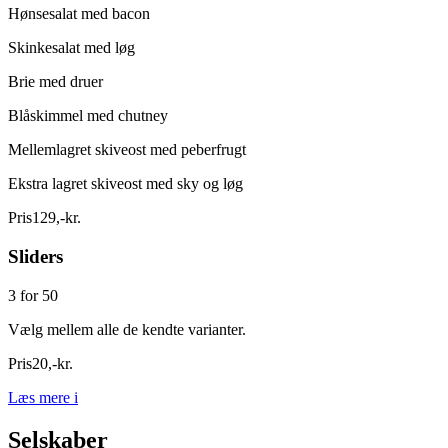
Hønsesalat med bacon
Skinkesalat med løg
Brie med druer
Blåskimmel med chutney
Mellemlagret skiveost med peberfrugt
Ekstra lagret skiveost med sky og løg
Pris
129
,
-
kr.
Sliders
3 for 50
Vælg mellem alle de kendte varianter.
Pris
20
,
-
kr.
Læs mere
i
Selskaber