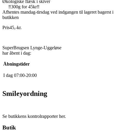
Økologiske flæsk i skiver
‼️300g for 45kr‼️
Afhentes mandag-tirsdag ved indgangen til lageret bagerst i
butikken
Pris
45
,
-
kr.
SuperBrugsen Lynge-Uggeløse
har åbent i dag:
Åbningstider
I dag
0
7
:
0
0
-
20
:
0
0
Smileyordning
Se butikkens kontrolrapporter her.
Butik