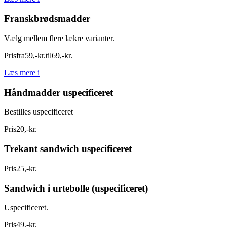
Franskbrødsmadder
Vælg mellem flere lækre varianter.
Pris
fra
59
,
-
kr.
til
69
,
-
kr.
Læs mere
i
Håndmadder uspecificeret
Bestilles uspecificeret
Pris
20
,
-
kr.
Trekant sandwich uspecificeret
Pris
25
,
-
kr.
Sandwich i urtebolle (uspecificeret)
Uspecificeret.
Pris
49
,
-
kr.