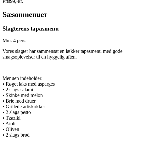
Pris
99
,
-
kr.
Sæsonmenuer
Slagterens tapasmenu
Min. 4 pers.
Vores slagter har sammensat en lækker tapasmenu med gode
smagsoplevelser til en hyggelig aften.
Menuen indeholder:
• Røget laks med asparges
• 2 slags salami
• Skinke med melon
• Brie med druer
• Grillede artiskokker
• 2 slags pesto
• Tzaziki
• Aioli
• Oliven
• 2 slags brød