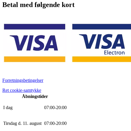
Betal med følgende kort
Forretningsbetingelser
Ret cookie-samtykke
Åbningstider
I dag
0
7
:
0
0
-
20
:
0
0
Tirsdag d. 11. august
0
7
:
0
0
-
20
:
0
0