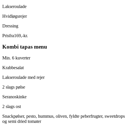
Lakseroulade
Hvidløgsrejer
Dressing
Pris
fra
169
,
-
kr.
Kombi tapas menu
Min. 6 kuverter
Krabbesalat
Lakseroulade med rejer
2 slags pølse
Seranoskinke
2 slags ost
Snackpølser, pesto, hummus, oliven, fyldte peberfrugter, sweetdrops
og semi dried tomater