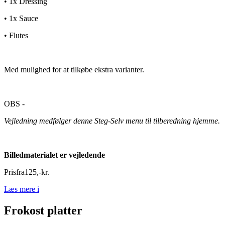
• 1x Dressing
• 1x Sauce
• Flutes
Med mulighed for at tilkøbe ekstra varianter.
OBS -
Vejledning medfølger denne Steg-Selv menu til tilberedning hjemme.
Billedmaterialet er vejledende
Pris
fra
125
,
-
kr.
Læs mere
i
Frokost platter