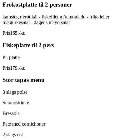
Frokostplatte til 2 personer
kamsteg m/rødkål - fiskefilet m/remoulade - frikadeller
m/agurkesalat - dagens mayo salat
Pris
165
,
-
kr.
Fiskeplatte til 2 pers
Pr. platte
Pris
179
,
-
kr.
Stor tapas menu
3 slags pølse
Seranoskinke
Bresaola
Paté med cornichoner
2 slags ost