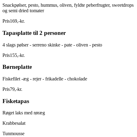
Snackpølser, pesto, hummus, oliven, fyldte peberfrugter, sweetdrops
og semi dried tomater
Pris
169
,
-
kr.
Tapasplatte til 2 personer
4 slags pølser - serreno skinke - pate - oliven - pesto
Pris
155
,
-
kr.
Børneplatte
Fiskefilet -æg - rejer - frikadelle - chokolade
Pris
79
,
-
kr.
Fisketapas
Røget laks med røræg
Krabbesalat
Tunmousse