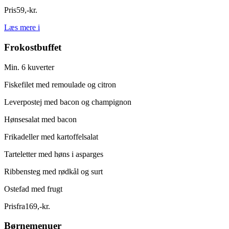
Pris
59
,
-
kr.
Læs mere
i
Frokostbuffet
Min. 6 kuverter
Fiskefilet med remoulade og citron
Leverpostej med bacon og champignon
Hønsesalat med bacon
Frikadeller med kartoffelsalat
Tarteletter med høns i asparges
Ribbensteg med rødkål og surt
Ostefad med frugt
Pris
fra
169
,
-
kr.
Børnemenuer