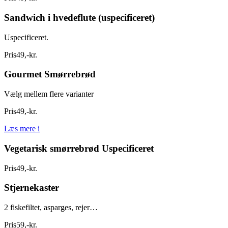
Sandwich i hvedeflute (uspecificeret)
Uspecificeret.
Pris
49
,
-
kr.
Gourmet Smørrebrød
Vælg mellem flere varianter
Pris
49
,
-
kr.
Læs mere
i
Vegetarisk smørrebrød Uspecificeret
Pris
49
,
-
kr.
Stjernekaster
2 fiskefiltet, asparges, rejer…
Pris
59
,
-
kr.