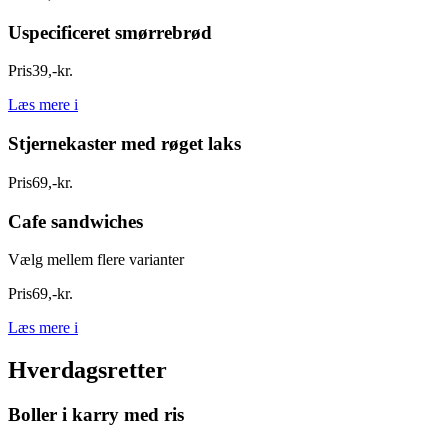
Uspecificeret smørrebrød
Pris
39
,
-
kr.
Læs mere
i
Stjernekaster med røget laks
Pris
69
,
-
kr.
Cafe sandwiches
Vælg mellem flere varianter
Pris
69
,
-
kr.
Læs mere
i
Hverdagsretter
Boller i karry med ris