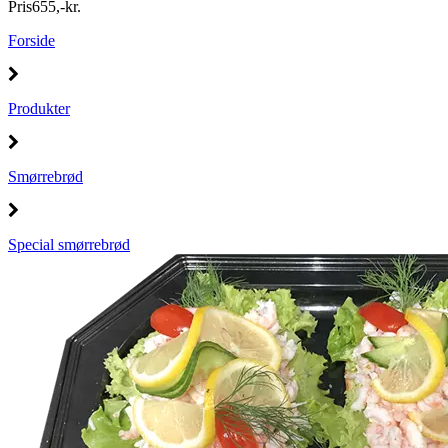
Pris
655
,
-
kr.
Forside
Produkter
Smørrebrød
Special smørrebrød