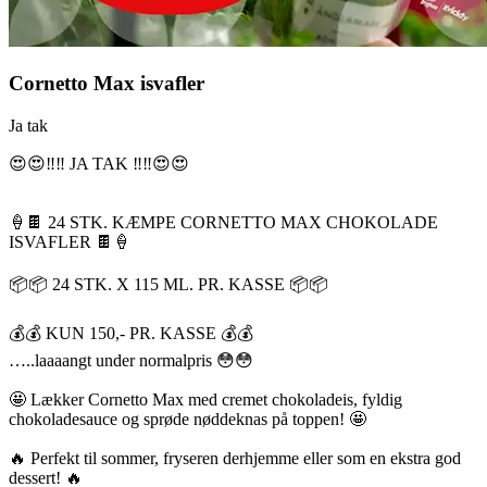
Cornetto Max isvafler
Ja tak
😍😍‼️‼️ JA TAK ‼️‼️😍😍
🍦🍫 24 STK. KÆMPE CORNETTO MAX CHOKOLADE
ISVAFLER 🍫🍦
📦📦 24 STK. X 115 ML. PR. KASSE 📦📦
💰💰 KUN 150,- PR. KASSE 💰💰
…..laaaangt under normalpris 😳😳
🤩 Lækker Cornetto Max med cremet chokoladeis, fyldig
chokoladesauce og sprøde nøddeknas på toppen! 🤩
🔥 Perfekt til sommer, fryseren derhjemme eller som en ekstra god
dessert! 🔥