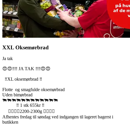
XXL Oksemørbrad
Ja tak
😍😍‼️‼️ JA TAK ‼️‼️😍😍
‼️XL oksemørbrad ‼️
Flotte og smagfulde oksemørbrad
Uden bimørbrad
🐃🐃🐃🐃🐃🐃🐃🐃🐃🐃🐃🐃
‼️ 1 stk 655kr ‼️
🏋️‍♂️🏋️‍♂️2200-2300g 🏋️‍♂️🏋️‍♂️
Afhentes fredag til søndag ved indgangen til lageret bagerst i
butikken