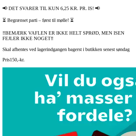
📢 DET SVARER TIL KUN 6,25 KR. PR. IS! 📢
⏳ Begrænset parti – først til mølle! ⏳
‼️BEMÆRK VAFLEN ER IKKE HELT SPRØD, MEN ISEN
FEJLER IKKE NOGET‼️
Skal afhentes ved lagerindgangen bagerst i butikken senest søndag
Pris
150
,
-
kr.