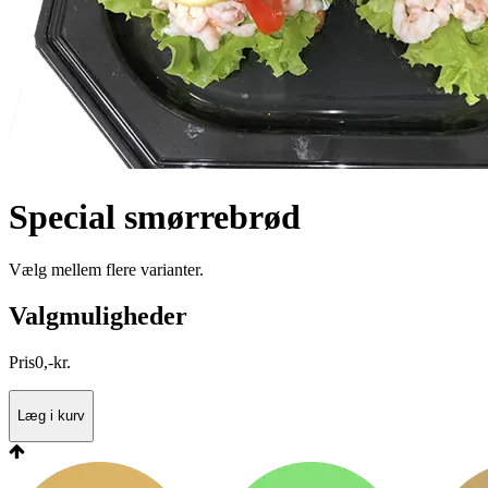
Special smørrebrød
Vælg mellem flere varianter.
Valgmuligheder
Pris
0
,
-
kr.
Læg i kurv