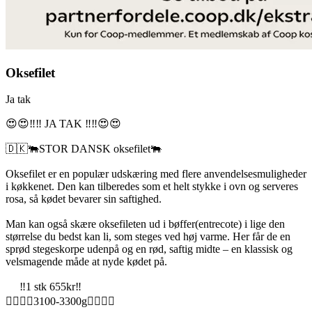
Oksefilet
Ja tak
😍😍‼️‼️ JA TAK ‼️‼️😍😍
🇩🇰🐃STOR DANSK oksefilet🐃
Oksefilet er en populær udskæring med flere anvendelsesmuligheder
i køkkenet. Den kan tilberedes som et helt stykke i ovn og serveres
rosa, så kødet bevarer sin saftighed.
Man kan også skære oksefileten ud i bøffer(entrecote) i lige den
størrelse du bedst kan li, som steges ved høj varme. Her får de en
sprød stegeskorpe udenpå og en rød, saftig midte – en klassisk og
velsmagende måde at nyde kødet på.
‼️1 stk 655kr‼️
🏋️‍♂️🏋️‍♂️3100-3300g🏋️‍♂️🏋️‍♂️