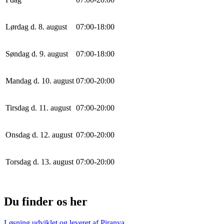
Lørdag d. 8. august
0
7
:
0
0
-
18
:
0
0
Søndag d. 9. august
0
7
:
0
0
-
18
:
0
0
Mandag d. 10. august
0
7
:
0
0
-
20
:
0
0
Tirsdag d. 11. august
0
7
:
0
0
-
20
:
0
0
Onsdag d. 12. august
0
7
:
0
0
-
20
:
0
0
Torsdag d. 13. august
0
7
:
0
0
-
20
:
0
0
Du finder os her
Løsning udviklet og leveret af
Piranya