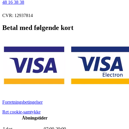
48 16 38 38
CVR: 12937814
Betal med følgende kort
Forretningsbetingelser
Ret cookie-samtykke
Åbningstider
I dag
0
7
:
0
0
-
20
:
0
0