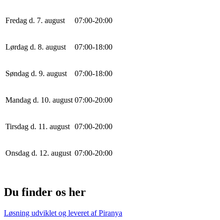
Fredag d. 7. august
0
7
:
0
0
-
20
:
0
0
Lørdag d. 8. august
0
7
:
0
0
-
18
:
0
0
Søndag d. 9. august
0
7
:
0
0
-
18
:
0
0
Mandag d. 10. august
0
7
:
0
0
-
20
:
0
0
Tirsdag d. 11. august
0
7
:
0
0
-
20
:
0
0
Onsdag d. 12. august
0
7
:
0
0
-
20
:
0
0
Du finder os her
Løsning udviklet og leveret af
Piranya