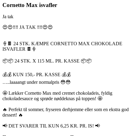
Cornetto Max isvafler
Ja tak
😍😍‼️‼️ JA TAK ‼️‼️😍😍
🍦🍫 24 STK. KÆMPE CORNETTO MAX CHOKOLADE
ISVAFLER 🍫🍦
📦📦 24 STK. X 115 ML. PR. KASSE 📦📦
💰💰 KUN 150,- PR. KASSE 💰💰
…..laaaangt under normalpris 😳😳
🤩 Lækker Cornetto Max med cremet chokoladeis, fyldig
chokoladesauce og sprøde nøddeknas på toppen! 🤩
🔥 Perfekt til sommer, fryseren derhjemme eller som en ekstra god
dessert! 🔥
📢 DET SVARER TIL KUN 6,25 KR. PR. IS! 📢