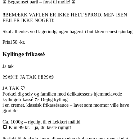
⏳ Begrænset parti – først til mølle! ⏳
‼️BEMÆRK VAFLEN ER IKKE HELT SPRØD, MEN ISEN
FEJLER IKKE NOGET‼️
Skal afhentes ved lagerindgangen bagerst i butikken senest søndag
Pris
150
,
-
kr.
Kyllinge frikassé
Ja tak
😍😍‼️‼️ JA TAK ‼️‼️😍😍
JA TAK 🤍
Forkæl dig selv og familien med delikatessens hjemmelavede
kyllingefrikassé 🍲 Dejlig kylling
i en cremet, klassisk frikassésauce – lavet som mormor ville have
gjort det.
Ca. 1000g – rigeligt til et lækkert måltid
💥 Kun 99 kr. – ja, du læste rigtigt!
Perfekt til de dage, hvor aftensmaden skal være nem, men stadig