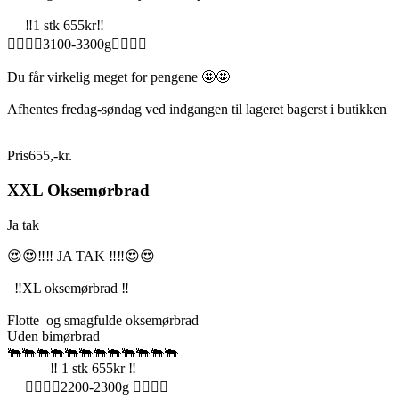
‼️1 stk 655kr‼️
🏋️‍♂️🏋️‍♂️3100-3300g🏋️‍♂️🏋️‍♂️
Du får virkelig meget for pengene 🤩🤩
Afhentes fredag-søndag ved indgangen til lageret bagerst i butikken
Pris
655
,
-
kr.
XXL Oksemørbrad
Ja tak
😍😍‼️‼️ JA TAK ‼️‼️😍😍
‼️XL oksemørbrad ‼️
Flotte og smagfulde oksemørbrad
Uden bimørbrad
🐃🐃🐃🐃🐃🐃🐃🐃🐃🐃🐃🐃
‼️ 1 stk 655kr ‼️
🏋️‍♂️🏋️‍♂️2200-2300g 🏋️‍♂️🏋️‍♂️