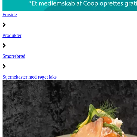
Forside
Produkter
Smørrebrød
Stjernekaster med røget laks