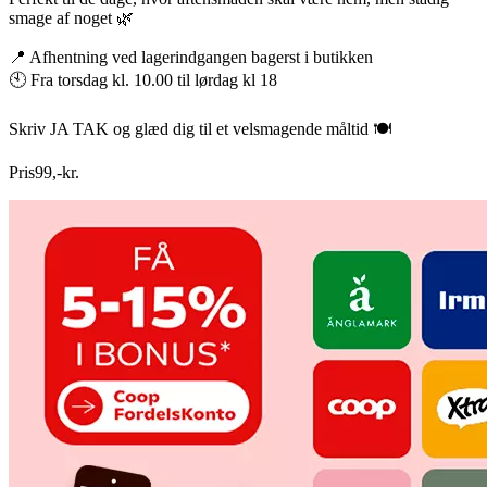
smage af noget 🌿
📍 Afhentning ved lagerindgangen bagerst i butikken
🕙 Fra torsdag kl. 10.00 til lørdag kl 18
Skriv JA TAK og glæd dig til et velsmagende måltid 🍽️
Pris
99
,
-
kr.