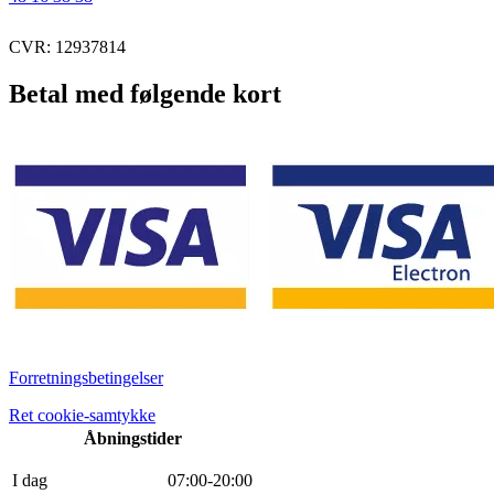
CVR: 12937814
Betal med følgende kort
Forretningsbetingelser
Ret cookie-samtykke
Åbningstider
I dag
0
7
:
0
0
-
20
:
0
0