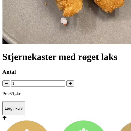
Stjernekaster med røget laks
Antal
Pris
69
,
-
kr.
Læg i kurv