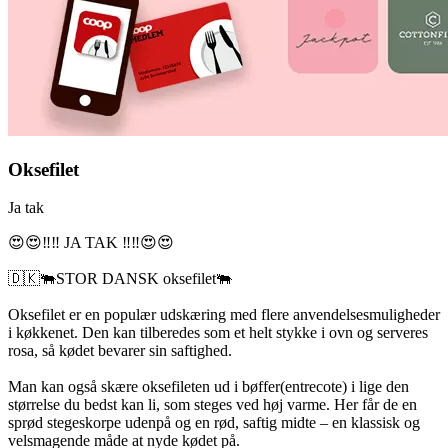
Oksefilet
Ja tak
😍😍‼️‼️ JA TAK ‼️‼️😍😍
🇩🇰🐃STOR DANSK oksefilet🐃
Oksefilet er en populær udskæring med flere anvendelsesmuligheder
i køkkenet. Den kan tilberedes som et helt stykke i ovn og serveres
rosa, så kødet bevarer sin saftighed.
Man kan også skære oksefileten ud i bøffer(entrecote) i lige den
størrelse du bedst kan li, som steges ved høj varme. Her får de en
sprød stegeskorpe udenpå og en rød, saftig midte – en klassisk og
velsmagende måde at nyde kødet på.