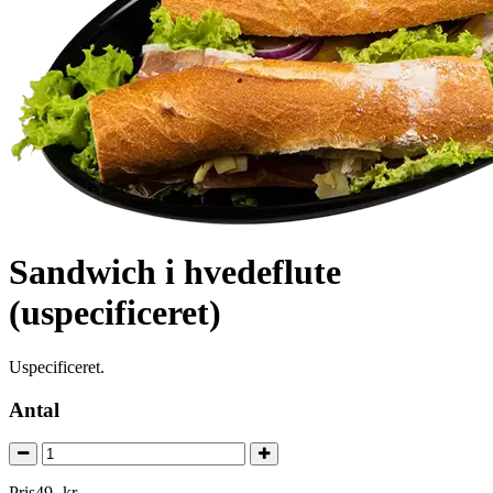
Sandwich i hvedeflute
(uspecificeret)
Uspecificeret.
Antal
Pris
49
,
-
kr.