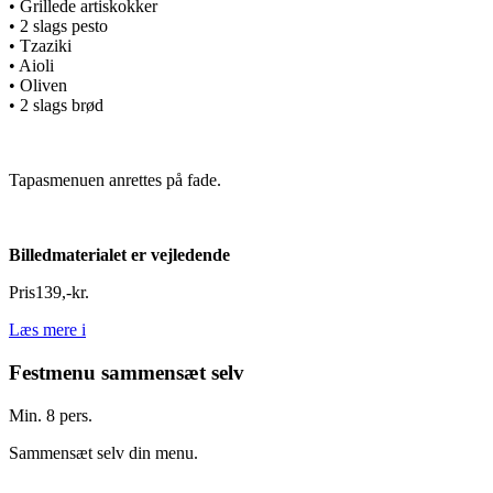
• Grillede artiskokker
• 2 slags pesto
• Tzaziki
• Aioli
• Oliven
• 2 slags brød
Tapasmenuen anrettes på fade.
Billedmaterialet er vejledende
Pris
139
,
-
kr.
Læs mere
i
Festmenu sammensæt selv
Min. 8 pers.
Sammensæt selv din menu.