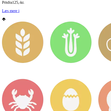
Pris
fra
125
,
-
kr.
Læs mere
i