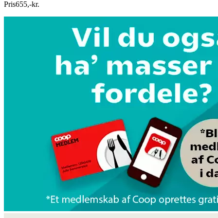
Pris
655
,
-
kr.