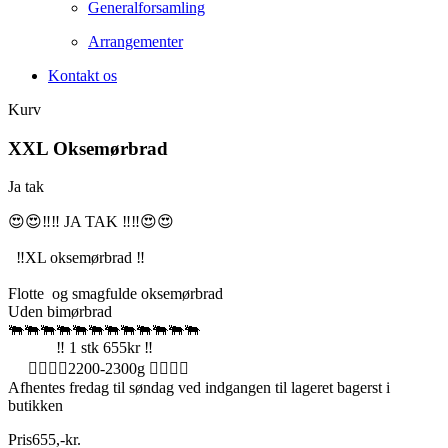
Generalforsamling
Arrangementer
Kontakt os
Kurv
XXL Oksemørbrad
Ja tak
😍😍‼️‼️ JA TAK ‼️‼️😍😍
‼️XL oksemørbrad ‼️
Flotte og smagfulde oksemørbrad
Uden bimørbrad
🐃🐃🐃🐃🐃🐃🐃🐃🐃🐃🐃🐃
‼️ 1 stk 655kr ‼️
🏋️‍♂️🏋️‍♂️2200-2300g 🏋️‍♂️🏋️‍♂️
Afhentes fredag til søndag ved indgangen til lageret bagerst i
butikken
Pris
655
,
-
kr.