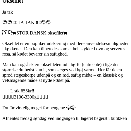
Oksefilet
Ja tak
😍😍‼️‼️ JA TAK ‼️‼️😍😍
🇩🇰🐃STOR DANSK oksefilet🐃
Oksefilet er en populær udskæring med flere anvendelsesmuligheder
i køkkenet. Den kan tilberedes som et helt stykke i ovn og serveres
rosa, så kødet bevarer sin saftighed.
Man kan også skære oksefileten ud i bøffer(entrecote) i lige den
størrelse du bedst kan li, som steges ved høj varme. Her får de en
sprød stegeskorpe udenpå og en rød, saftig midte – en klassisk og
velsmagende måde at nyde kødet på.
‼️1 stk 655kr‼️
🏋️‍♂️🏋️‍♂️3100-3300g🏋️‍♂️🏋️‍♂️
Du får virkelig meget for pengene 🤩🤩
Afhentes fredag-søndag ved indgangen til lageret bagerst i butikken