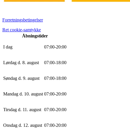
Forretningsbetingelser
Ret cookie-samtykke
Åbningstider
I dag
0
7
:
0
0
-
20
:
0
0
Lørdag d. 8. august
0
7
:
0
0
-
18
:
0
0
Søndag d. 9. august
0
7
:
0
0
-
18
:
0
0
Mandag d. 10. august
0
7
:
0
0
-
20
:
0
0
Tirsdag d. 11. august
0
7
:
0
0
-
20
:
0
0
Onsdag d. 12. august
0
7
:
0
0
-
20
:
0
0