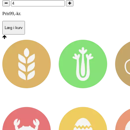
Pris
99
,
-
kr.
Læg i kurv