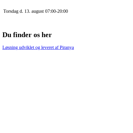
Torsdag d. 13. august
0
7
:
0
0
-
20
:
0
0
Du finder os her
Løsning udviklet og leveret af
Piranya