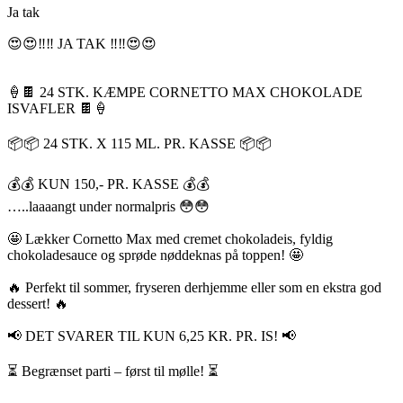
Ja tak
😍😍‼️‼️ JA TAK ‼️‼️😍😍
🍦🍫 24 STK. KÆMPE CORNETTO MAX CHOKOLADE
ISVAFLER 🍫🍦
📦📦 24 STK. X 115 ML. PR. KASSE 📦📦
💰💰 KUN 150,- PR. KASSE 💰💰
…..laaaangt under normalpris 😳😳
🤩 Lækker Cornetto Max med cremet chokoladeis, fyldig
chokoladesauce og sprøde nøddeknas på toppen! 🤩
🔥 Perfekt til sommer, fryseren derhjemme eller som en ekstra god
dessert! 🔥
📢 DET SVARER TIL KUN 6,25 KR. PR. IS! 📢
⏳ Begrænset parti – først til mølle! ⏳