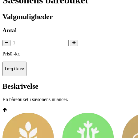
Sæsonens bårebuket
Valgmuligheder
Antal
Pris
0
,
-
kr.
Læg i kurv
Beskrivelse
En bårebuket i sæsonens nuancer.