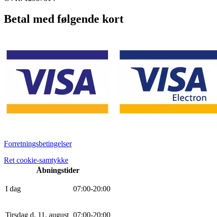
Betal med følgende kort
Forretningsbetingelser
Ret cookie-samtykke
Åbningstider
I dag
0
7
:
0
0
-
20
:
0
0
Tirsdag d. 11. august
0
7
:
0
0
-
20
:
0
0