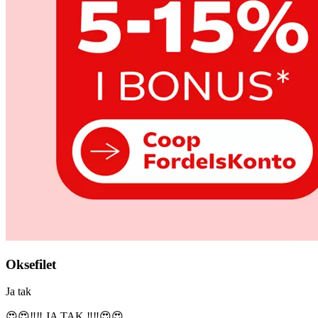
Oksefilet
Ja tak
😍😍‼️‼️ JA TAK ‼️‼️😍😍