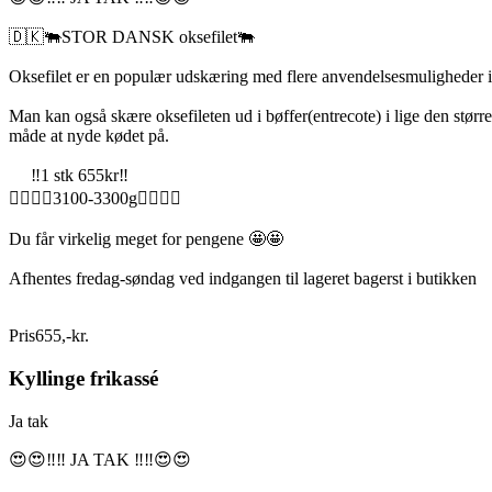
🇩🇰🐃STOR DANSK oksefilet🐃
Oksefilet er en populær udskæring med flere anvendelsesmuligheder i k
Man kan også skære oksefileten ud i bøffer(entrecote) i lige den stør
måde at nyde kødet på.
‼️1 stk 655kr‼️
🏋️‍♂️🏋️‍♂️3100-3300g🏋️‍♂️🏋️‍♂️
Du får virkelig meget for pengene 🤩🤩
Afhentes fredag-søndag ved indgangen til lageret bagerst i butikken
Pris
655
,
-
kr.
Kyllinge frikassé
Ja tak
😍😍‼️‼️ JA TAK ‼️‼️😍😍