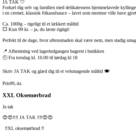
JA TAK 🤍
Forkæl dig selv og familien med delikatessens hjemmelavede kyllingef
i en cremet, klassisk frikassésauce – lavet som mormor ville have gjort
Ca. 1000g – rigeligt til et lækkert måltid
💥 Kun 99 kr. – ja, du læste rigtigt!
Perfekt til de dage, hvor aftensmaden skal være nem, men stadig smag
📍 Afhentning ved lagerindgangen bagerst i butikken
🕙 Fra torsdag kl. 10.00 til lørdag kl 18
Skriv JA TAK og glæd dig til et velsmagende måltid 🍽️
Pris
99
,
-
kr.
XXL Oksemørbrad
Ja tak
😍😍‼️‼️ JA TAK ‼️‼️😍😍
‼️XL oksemørbrad ‼️