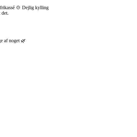
rikassé 🍲 Dejlig kylling
 det.
e af noget 🌿